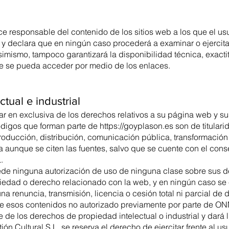
e responsable del contenido de los sitios web a los que el us
 y declara que en ningún caso procederá a examinar o ejercitar
Asimismo, tampoco garantizará la disponibilidad técnica, exacti
que se pueda acceder por medio de los enlaces.
ctual e industrial
lar en exclusiva de los derechos relativos a su página web y sus
códigos que forman parte de
https://goyplason.es
son de titular
roducción, distribución, comunicación pública, transformación 
ra aunque se citen las fuentes, salvo que se cuente con el cons
.
de ninguna autorización de uso de ninguna clase sobre sus d
opiedad o derecho relacionado con la web, y en ningún caso se
na renuncia, transmisión, licencia o cesión total ni parcial d
de esos contenidos no autorizado previamente por parte de ONM
de los derechos de propiedad intelectual o industrial y dará 
 Cultural S.L. se reserva el derecho de ejercitar frente al usu