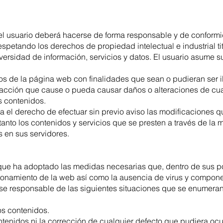
del usuario deberá hacerse de forma responsable y de conformi
respetando los derechos de propiedad intelectual e industrial 
iversidad de información, servicios y datos. El usuario asume 
os de la página web con finalidades que sean o pudieran ser il
r acción que cause o pueda causar daños o alteraciones de cu
us contenidos.
a el derecho de efectuar sin previo aviso las modificaciones 
tanto los contenidos y servicios que se presten a través de la
 en sus servidores.
que ha adoptado las medidas necesarias que, dentro de sus pos
ncionamiento de la web así como la ausencia de virus y comp
se responsable de las siguientes situaciones que se enumeran a
os contenidos.
tenidos ni la corrección de cualquier defecto que pudiera ocur